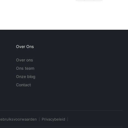
Over Ons
Over ons
Ons team
Onze blog
Contact
ebruiksvoorwaarden
Privacybeleid