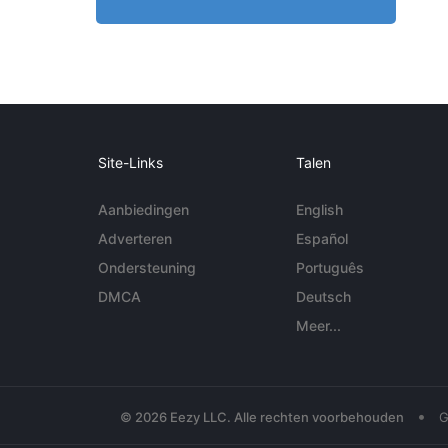
Site-Links
Talen
Aanbiedingen
English
Adverteren
Español
Ondersteuning
Português
DMCA
Deutsch
Meer...
•
© 2026 Eezy LLC. Alle rechten voorbehouden
G