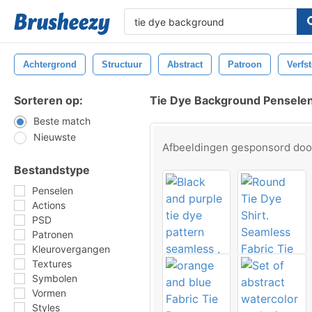
Achtergrond
Structuur
Abstract
Patroon
Verfst
Sorteren op:
Tie Dye Background Pensele
Beste match
Nieuwste
Afbeeldingen gesponsord do
Bestandstype
Penselen
Actions
PSD
Patronen
Kleurovergangen
Textures
Symbolen
Vormen
Styles