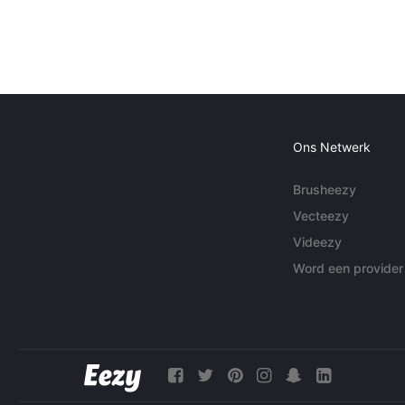
Ons Netwerk
Brusheezy
Vecteezy
Videezy
Word een provider