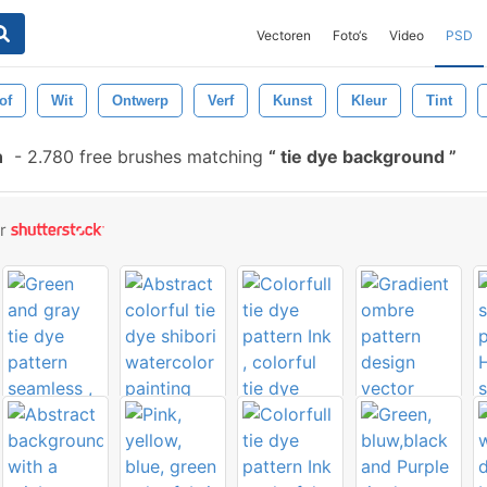
Vectoren
Foto‘s
Video
PSD
of
Wit
Ontwerp
Verf
Kunst
Kleur
Tint
n
-
2.780 free brushes matching
tie dye background
or