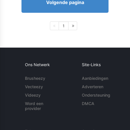
Volgende pagina
1
Ons Netwerk
Site-Links
Brusheezy
Aanbiedingen
Vecteezy
Adverteren
Videezy
Ondersteuning
Word een
DMCA
provider