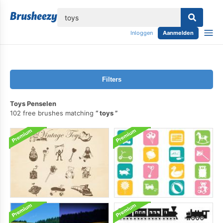
lose
Inloggen
Aanmelden
Filters
Toys Penselen
102 free brushes matching
toys