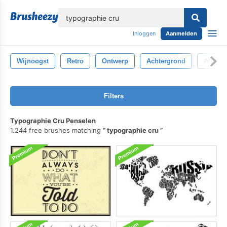
lose
Inloggen
Aanmelden
Wijnoogst
Retro
Ontwerp
Achtergrond
Afdruk
Filters
Typographie Cru Penselen
1.244 free brushes matching
typographie cru