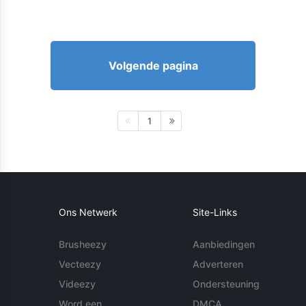
Volgende pagina
1
Ons Netwerk
Site-Links
Brusheezy
Aanbiedingen
Vecteezy
Adverteren
Videezy
Ondersteuning
Word een
DMCA