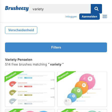
lose
Inloggen
Aanmelden
Verscheidenheid
Filters
Variety Penselen
514 free brushes matching
variety