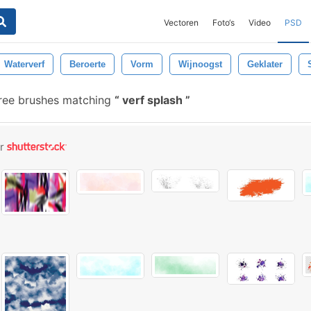
Vectoren
Foto‘s
Video
PSD
Waterverf
Beroerte
Vorm
Wijnoogst
Geklater
ree brushes matching
verf splash
or