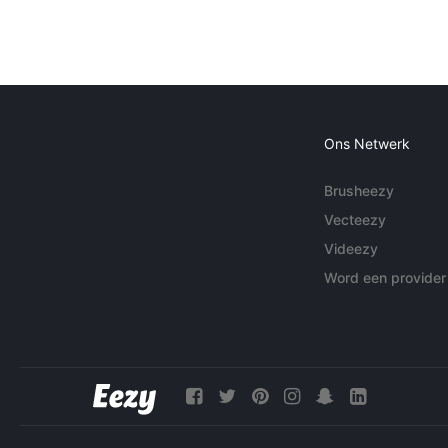
Ons Netwerk
Brusheezy
Vecteezy
Videezy
Word een provider