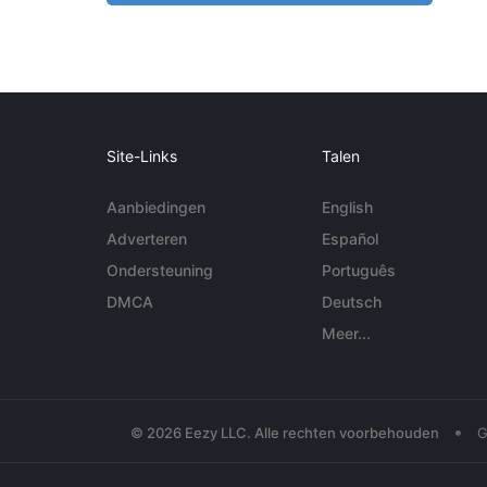
Site-Links
Talen
Aanbiedingen
English
Adverteren
Español
Ondersteuning
Português
DMCA
Deutsch
Meer...
•
© 2026 Eezy LLC. Alle rechten voorbehouden
G