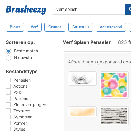
Plons
Verf
Grunge
Structuur
Achtergrond
Sorteren op:
Verf Splash Penselen
-
825 f
Beste match
Nieuwste
Afbeeldingen gesponsord do
Bestandstype
Penselen
Actions
PSD
Patronen
Kleurovergangen
Textures
Symbolen
Vormen
Styles