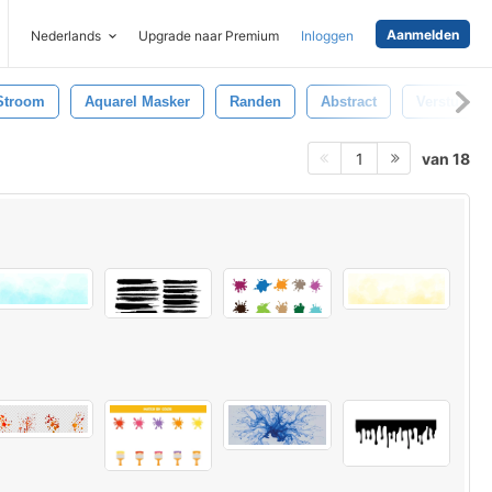
Aanmelden
Nederlands
Upgrade naar Premium
Inloggen
Stroom
Aquarel Masker
Randen
Abstract
Verstuiven
van 18
1