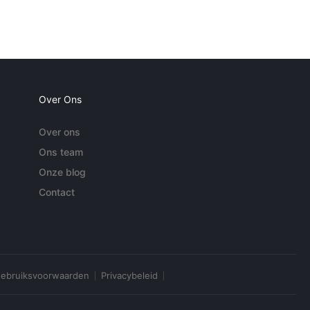
Over Ons
Over ons
Ons team
Onze blog
Contact
ebruiksvoorwaarden
Privacybeleid