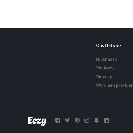
Ons Netwerk
Brusheezy
Vecteezy
Videezy
Word een provider