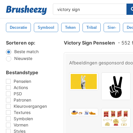
Decoratie
Symbool
Teken
Tribal
Sier-
De
Sorteren op:
Victory Sign Penselen
-
552 f
Beste match
Nieuwste
Afbeeldingen gesponsord do
Bestandstype
Penselen
Actions
PSD
Patronen
Kleurovergangen
Textures
Symbolen
Vormen
Styles