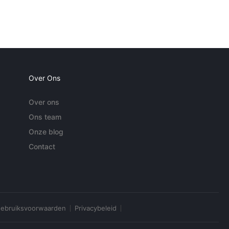
Over Ons
Over ons
Ons team
Onze blog
Contact
ebruiksvoorwaarden
Privacybeleid