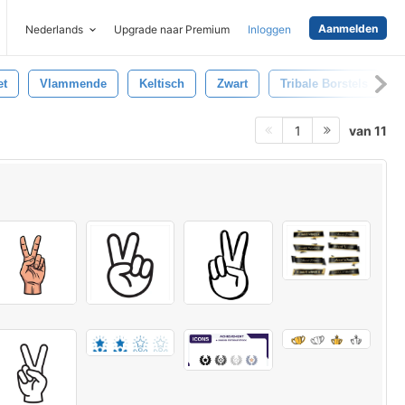
Aanmelden
Nederlands
Upgrade naar Premium
Inloggen
et
Vlammende
Keltisch
Zwart
Tribale Borstels
van 11
1