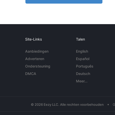
Site-Links
Talen
Aanbiedingen
English
Adverteren
Español
Ondersteuning
Português
DMCA
Deutsch
Meer...
•
© 2026 Eezy LLC. Alle rechten voorbehouden
G