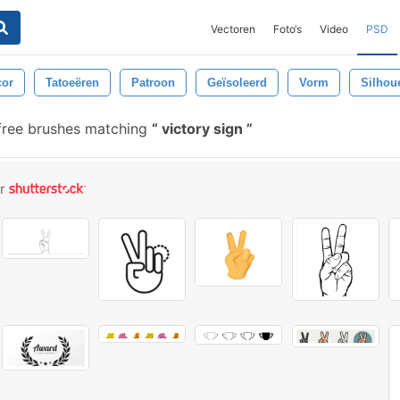
Vectoren
Foto‘s
Video
PSD
cor
Tatoeëren
Patroon
Geïsoleerd
Vorm
Silhou
ree brushes matching
victory sign
or