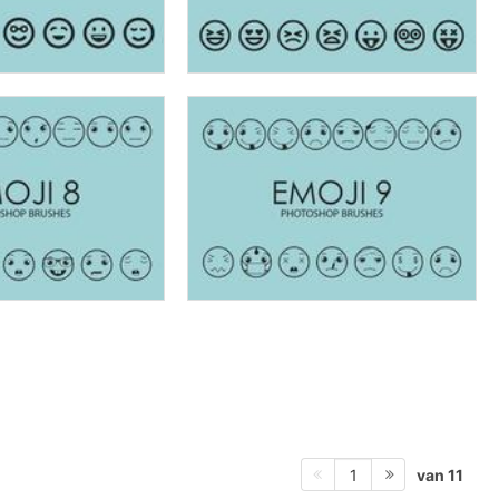
van 11
1