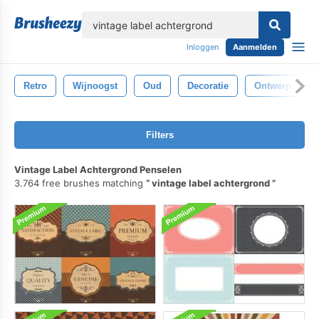
lose
Inloggen
Aanmelden
Retro
Wijnoogst
Oud
Decoratie
Ontwerp
Filters
Vintage Label Achtergrond Penselen
3.764 free brushes matching
vintage label achtergrond