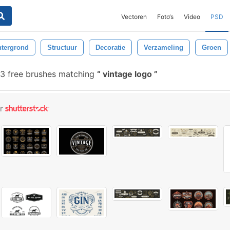
Vectoren
Foto‘s
Video
PSD
tergrond
Structuur
Decoratie
Verzameling
Groen
3 free brushes matching
vintage logo
or