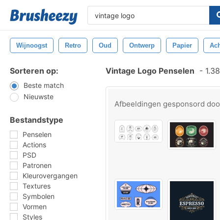
Wijnoogst
Retro
Oud
Ontwerp
Papier
Ach
Sorteren op:
Vintage Logo Penselen
-
1.38
Beste match
Nieuwste
Afbeeldingen gesponsord do
Bestandstype
Penselen
Actions
PSD
Patronen
Kleurovergangen
Textures
Symbolen
Vormen
Styles