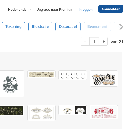
Aanmelden
Nederlands
Upgrade naar Premium
Inloggen
Tekening
Illustratie
Decoratief
Evenement
Kunst
van 21
1