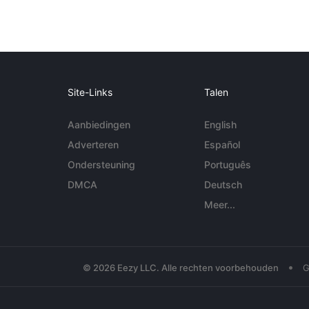
Site-Links
Talen
Aanbiedingen
English
Adverteren
Español
Ondersteuning
Português
DMCA
Deutsch
Meer...
•
© 2026 Eezy LLC. Alle rechten voorbehouden
G