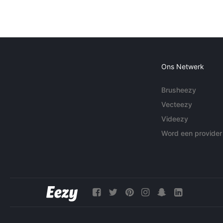
Ons Netwerk
Brusheezy
Vecteezy
Videezy
Word een provider