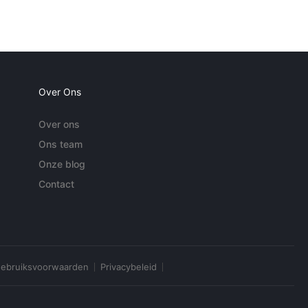
Over Ons
Over ons
Ons team
Onze blog
Contact
ebruiksvoorwaarden
Privacybeleid