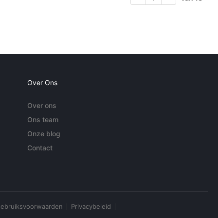
Over Ons
Over ons
Ons team
Onze blog
Contact
ebruiksvoorwaarden
Privacybeleid