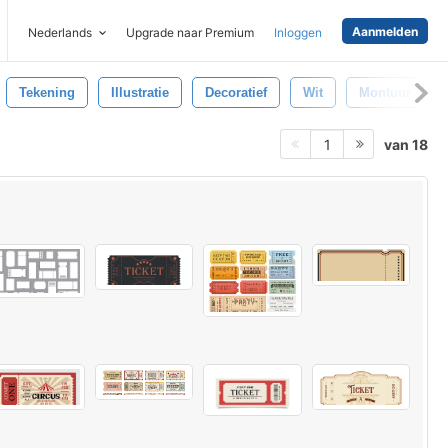
Aanmelden
Nederlands
Upgrade naar Premium
Inloggen
Tekening
Illustratie
Decoratief
Wit
Montuur
van 18
1