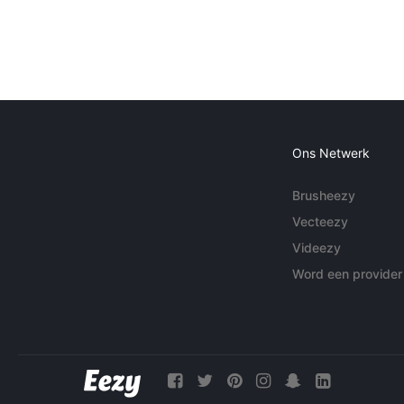
Ons Netwerk
Brusheezy
Vecteezy
Videezy
Word een provider