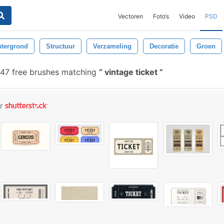
Vectoren
Foto‘s
Video
PSD
tergrond
Structuur
Verzameling
Decoratie
Groen
47 free brushes matching
vintage ticket
or