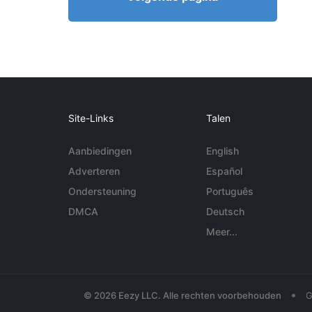
Site-Links
Talen
Aanbiedingen
English
Adverteren
Español
Ondersteuning
Português
DMCA
Deutsch
Meer...
•
© 2026 Eezy LLC. Alle rechten voorbehouden
G