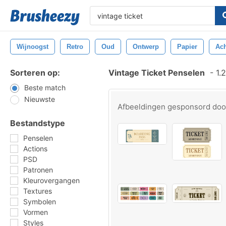
Wijnoogst
Retro
Oud
Ontwerp
Papier
Ach
Sorteren op:
Vintage Ticket Penselen
-
1.2
Beste match
Nieuwste
Afbeeldingen gesponsord do
Bestandstype
Penselen
Actions
PSD
Patronen
Kleurovergangen
Textures
Symbolen
Vormen
Styles