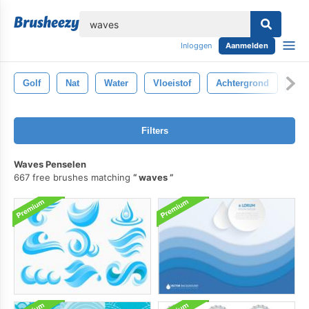
lose
Inloggen
Aanmelden
Golf
Nat
Water
Vloeistof
Achtergrond
Sc
Filters
Waves Penselen
667 free brushes matching
waves