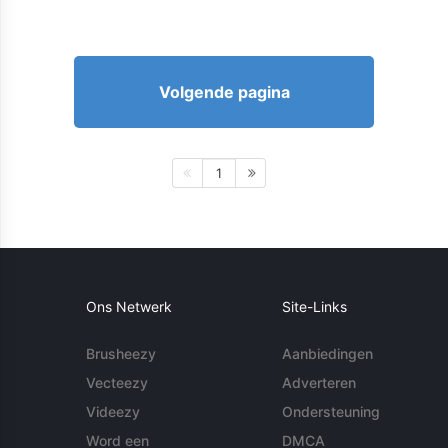
Volgende pagina
1
Ons Netwerk
Site-Links
Brusheezy
Aanbiedingen
Vecteezy
Adverteren
Videezy
Ondersteuning
Word een
DMCA