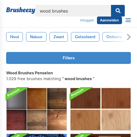
lose
Inloggen
Aanmelden
Hout
Natuur
Zwart
Geïsoleerd
Ontwerp
H
Filters
Wood Brushes Penselen
1.029 free brushes matching
wood brushes