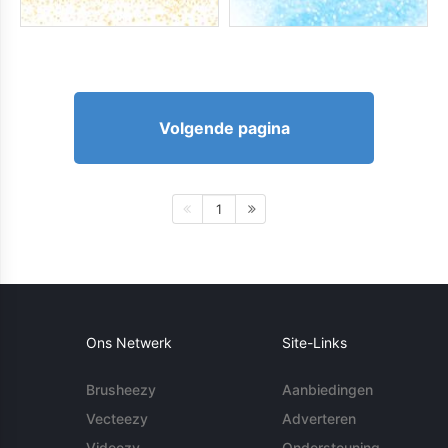
Volgende pagina
1
Ons Netwerk
Site-Links
Brusheezy
Aanbiedingen
Vecteezy
Adverteren
Videezy
Ondersteuning