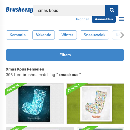
lose
Inloggen
Aanmelden
Kerstmis
Vakantie
Winter
Sneeuwvlok
Kerstb
Filters
Xmas Kous Penselen
398 free brushes matching
xmas kous