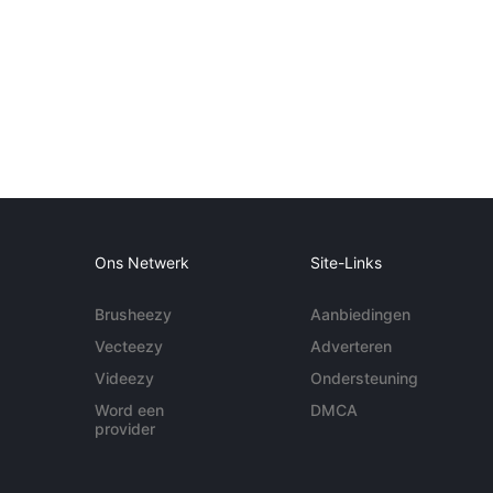
Ons Netwerk
Site-Links
Brusheezy
Aanbiedingen
Vecteezy
Adverteren
Videezy
Ondersteuning
Word een
DMCA
provider