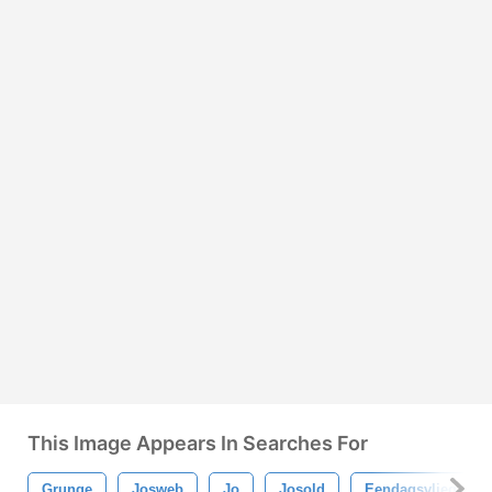
This Image Appears In Searches For
Grunge
Josweb
Jo
Josold
Eendagsvlieg