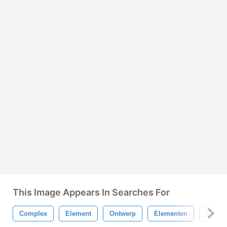
This Image Appears In Searches For
Complex
Element
Ontwerp
Elementen
Decora