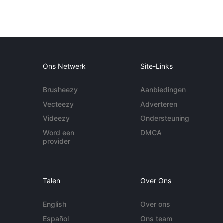
Ons Netwerk
Site-Links
Brusheezy
Aanbiedingen
Vecteezy
Adverteren
Videezy
Ondersteuning
Word een
DMCA
provider
Talen
Over Ons
English
Over ons
Español
Ons team