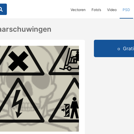
Vectoren
Foto‘s
Video
PSD
aarschuwingen
Grat