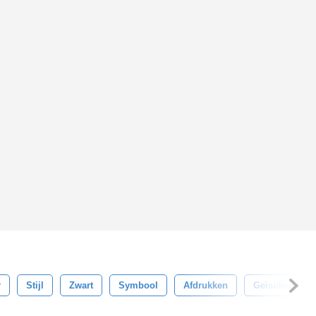
r
Stijl
Zwart
Symbool
Afdrukken
Geïsoleerd