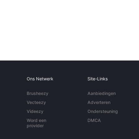
Ons Netwerk
Site-Links
Brusheezy
Aanbiedingen
Vecteezy
Adverteren
Videezy
Ondersteuning
Word een
DMCA
provider