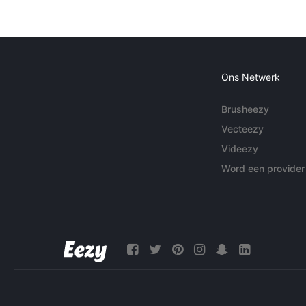
Ons Netwerk
Brusheezy
Vecteezy
Videezy
Word een provider