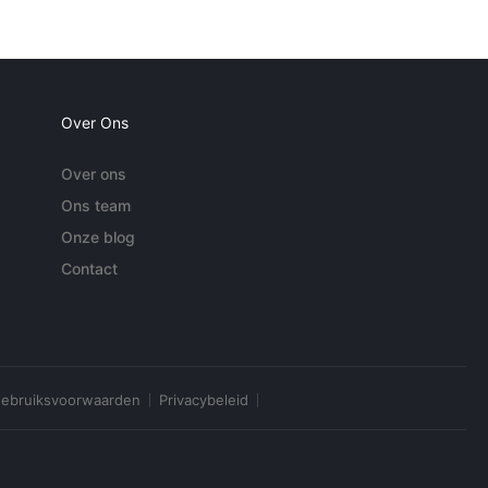
Over Ons
Over ons
Ons team
Onze blog
Contact
ebruiksvoorwaarden
Privacybeleid