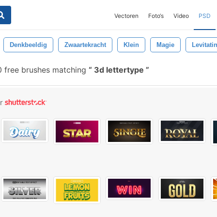
Vectoren
Foto‘s
Video
PSD
Denkbeeldig
Zwaartekracht
Klein
Magie
Levitati
 free brushes matching
3d lettertype
or