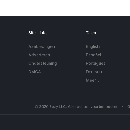
Site-Links
Talen
Aanbiedingen
English
Adverteren
Español
Ondersteuning
Português
DMCA
Deutsch
Meer...
•
© 2026 Eezy LLC. Alle rechten voorbehouden
G