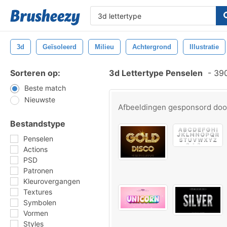
3d
Geïsoleerd
Milieu
Achtergrond
Illustratie
Sorteren op:
3d Lettertype Penselen
-
390
Beste match
Nieuwste
Afbeeldingen gesponsord do
Bestandstype
Penselen
Actions
PSD
Patronen
Kleurovergangen
Textures
Symbolen
Vormen
Styles