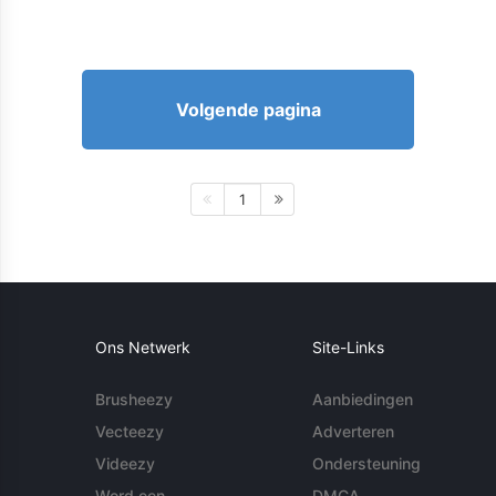
Volgende pagina
1
Ons Netwerk
Site-Links
Brusheezy
Aanbiedingen
Vecteezy
Adverteren
Videezy
Ondersteuning
Word een
DMCA