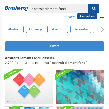
lose
Inloggen
Aanmelden
Abstract
Ontwerp
Structuur
Decoratie
Achterg
Filters
Abstrait Diamant Fond Penselen
2.790 free brushes matching
abstrait diamant fond