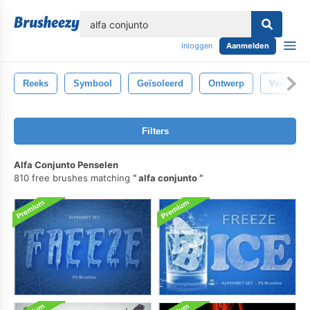
lose
Inloggen
Aanmelden
Reeks
Symbool
Geïsoleerd
Ontwerp
Verzamel
Filters
Alfa Conjunto Penselen
810 free brushes matching
alfa conjunto