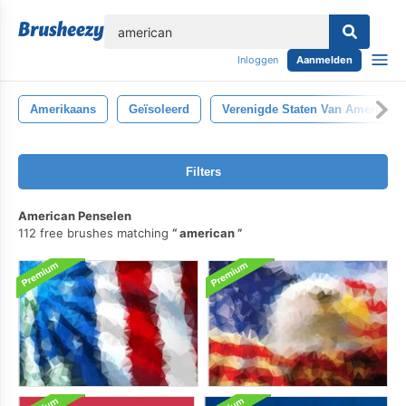
lose
Inloggen
Aanmelden
Amerikaans
Geïsoleerd
Verenigde Staten Van Amerika
Filters
American Penselen
112 free brushes matching
american