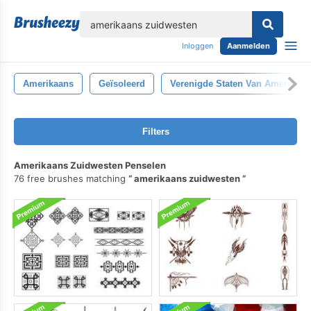
lose
Inloggen
Aanmelden
Amerikaans
Geïsoleerd
Verenigde Staten Van Amerika
Filters
Amerikaans Zuidwesten Penselen
76 free brushes matching
amerikaans zuidwesten