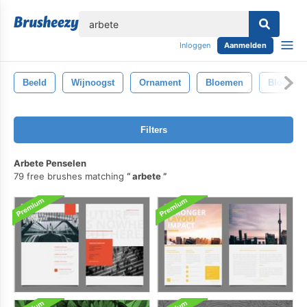
lose
Inloggen
Aanmelden
Beeld
Wijnoogst
Ornament
Bloemen
Bloem
Filters
Arbete Penselen
79 free brushes matching
arbete