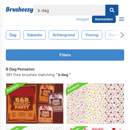
lose
Inloggen
Aanmelden
Dag
Vakantie
Achtergrond
Viering
Symbool
Filters
B Dag Penselen
391 free brushes matching
b dag