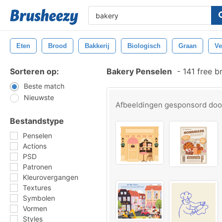
Eten
Brood
Bakkerij
Biologisch
Graan
Ve
Sorteren op:
Bakery Penselen
-
141 free b
Beste match
Nieuwste
Afbeeldingen gesponsord do
Bestandstype
Penselen
Actions
PSD
Patronen
Kleurovergangen
Textures
Symbolen
Vormen
Styles