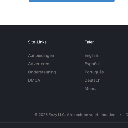
Site-Links
Talen
Aanbiedingen
English
Adverteren
Español
Ondersteuning
Português
DMCA
Deutsch
Meer...
•
© 2026 Eezy LLC. Alle rechten voorbehouden
G