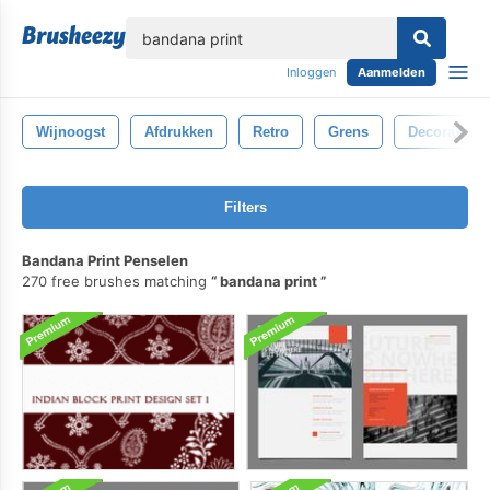
lose
Inloggen
Aanmelden
Wijnoogst
Afdrukken
Retro
Grens
Decoratief
Filters
Bandana Print Penselen
270 free brushes matching
bandana print