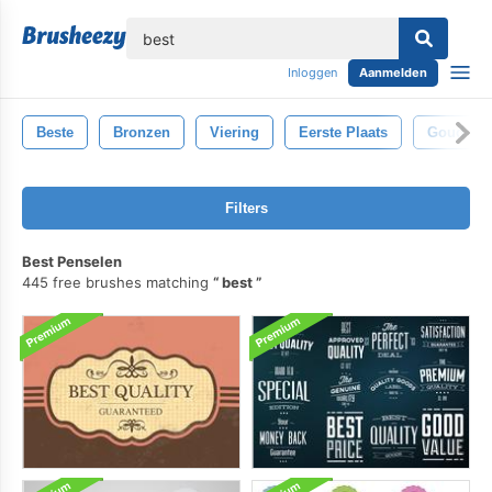
lose
Inloggen
Aanmelden
Beste
Bronzen
Viering
Eerste Plaats
Goud
Filters
Best Penselen
445 free brushes matching
best