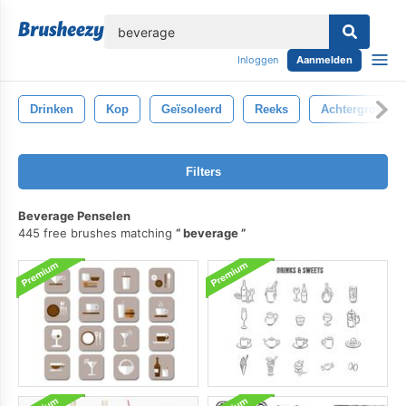
lose
Inloggen
Aanmelden
Drinken
Kop
Geïsoleerd
Reeks
Achtergrond
Filters
Beverage Penselen
445 free brushes matching
beverage