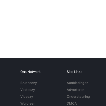
Ons Netwerk
Site-Links
Brusheezy
Aanbiedingen
Vecteezy
Adverteren
Videezy
Ondersteuning
Word een
DMCA