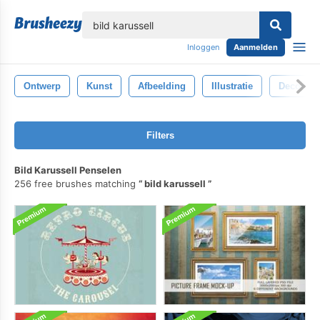
lose
Inloggen
Aanmelden
Ontwerp
Kunst
Afbeelding
Illustratie
Decoratie
Filters
Bild Karussell Penselen
256 free brushes matching
bild karussell