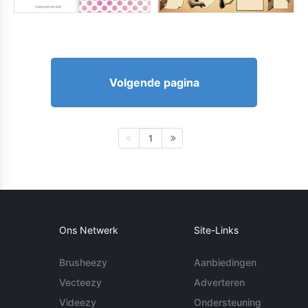
Volgende pagina
1
Ons Netwerk
Site-Links
Brusheezy
Aanbiedingen
Vecteezy
Adverteren
Videezy
Ondersteuning