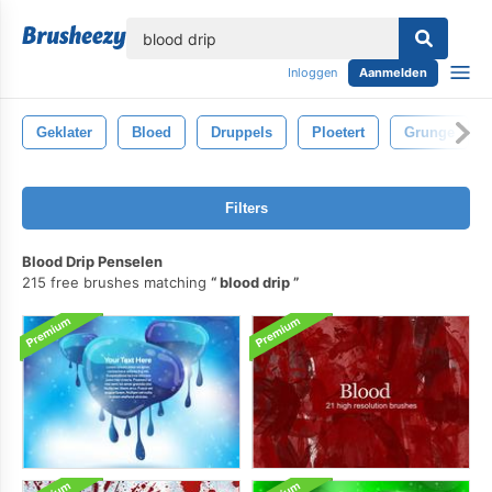
lose
Inloggen
Aanmelden
Geklater
Bloed
Druppels
Ploetert
Grunge
Filters
Blood Drip Penselen
215 free brushes matching
blood drip