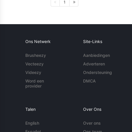
1
Ons Netwerk
Site-Links
Brusheezy
Aanbiedingen
Vecteezy
Adverteren
Videezy
Ondersteuning
Word een
DMCA
provider
Talen
Over Ons
English
Over ons
Español
Ons team