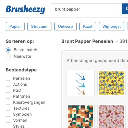
Papier
Structuur
Ontwerp
Kaart
Wijnoogst
Sorteren op:
Brunt Papper Penselen
-
391 
Beste match
Nieuwste
Afbeeldingen gesponsord do
Bestandstype
Penselen
Actions
PSD
Patronen
Kleurovergangen
Textures
Symbolen
Vormen
Styles