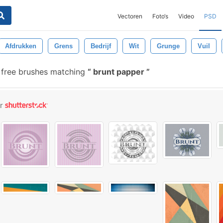
Vectoren
Foto‘s
Video
PSD
Afdrukken
Grens
Bedrijf
Wit
Grunge
Vuil
free brushes matching
brunt papper
or