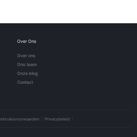
Over Ons
Over ons
Ons team
Onze blog
Contact
ebruiksvoorwaarden
Privacybeleid