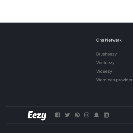
Ons Netwerk
Brusheezy
Vecteezy
Videezy
Word een provider