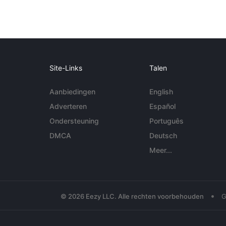
Site-Links
Talen
Aanbiedingen
English
Adverteren
Español
Ondersteuning
Português
DMCA
Deutsch
Meer...
•
© 2026 Eezy LLC. Alle rechten voorbehouden
G