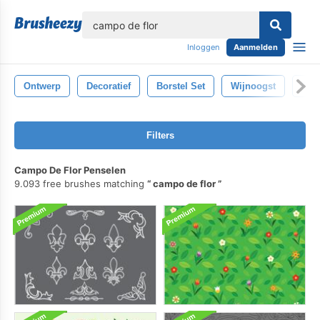
lose
Inloggen
Aanmelden
Ontwerp
Decoratief
Borstel Set
Wijnoogst
Ele
Filters
Campo De Flor Penselen
9.093 free brushes matching
campo de flor