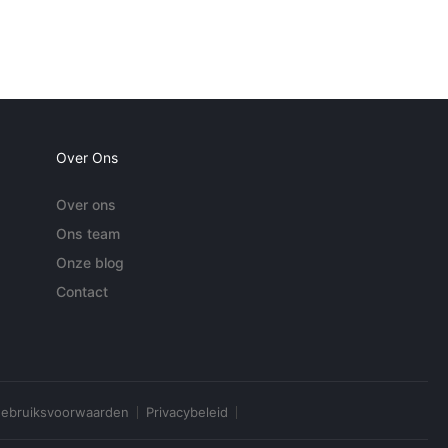
Over Ons
Over ons
Ons team
Onze blog
Contact
ebruiksvoorwaarden
Privacybeleid