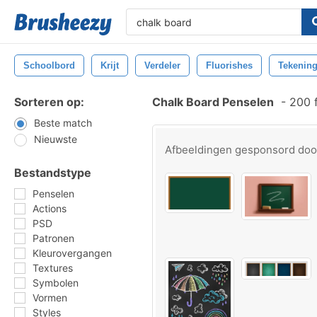
Schoolbord
Krijt
Verdeler
Fluorishes
Tekenin
Sorteren op:
Chalk Board Penselen
-
200 f
Beste match
Nieuwste
Afbeeldingen gesponsord do
Bestandstype
Penselen
Actions
PSD
Patronen
Kleurovergangen
Textures
Symbolen
Vormen
Styles