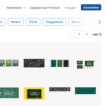
Aanmelden
Nederlands
Upgrade naar Premium
Inloggen
en
Harten
Tribal
Vlaggedoek
Banier
Pijlen
van 3
1