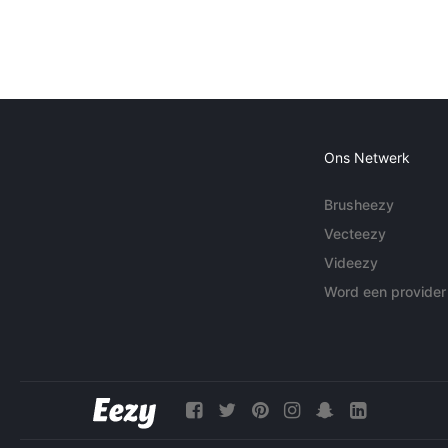
Ons Netwerk
Brusheezy
Vecteezy
Videezy
Word een provider