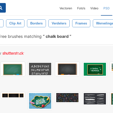
Vectoren
Foto‘s
Video
PSD
g
Clip Art
Borders
Verdelers
Frames
Werveling
ree brushes matching
chalk board
or