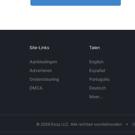
Site-Links
Talen
Aanbiedingen
English
Adverteren
Español
Ondersteuning
Português
DMCA
Deutsch
Meer...
•
© 2026 Eezy LLC. Alle rechten voorbehouden
G