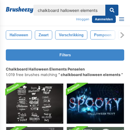
lose
Inloggen
Aanmelden
Halloween
Zwart
Verschrikking
Pompoen
Hoe
Filters
Chalkboard Halloween Elements Penselen
1.019 free brushes matching
chalkboard halloween elements