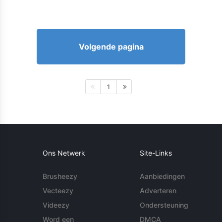
Volgende pagina
1
Ons Netwerk
Site-Links
Brusheezy
Aanbiedingen
Vecteezy
Adverteren
Videezy
Ondersteuning
Word een
DMCA