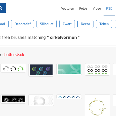
Vectoren
Foto‘s
Video
PSD
ool
Decoratief
Silhouet
Zwart
Decor
Teken
 free brushes matching
cirkelvormen
or