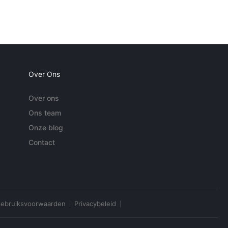
Over Ons
Over ons
Ons team
Onze blog
Contact
ebruiksvoorwaarden
Privacybeleid