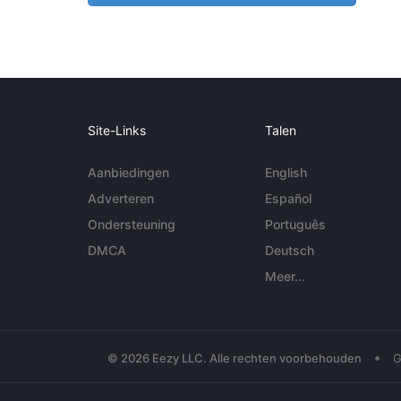
Site-Links
Talen
Aanbiedingen
English
Adverteren
Español
Ondersteuning
Português
DMCA
Deutsch
Meer...
•
© 2026 Eezy LLC. Alle rechten voorbehouden
G