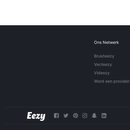
Ons Netwerk
Brusheezy
Vecteezy
Videezy
Word een provider