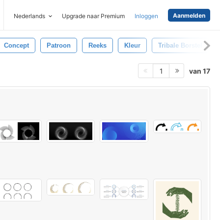
Aanmelden
Nederlands
Upgrade naar Premium
Inloggen
Concept
Patroon
Reeks
Kleur
Tribale Borstel
van 17
1