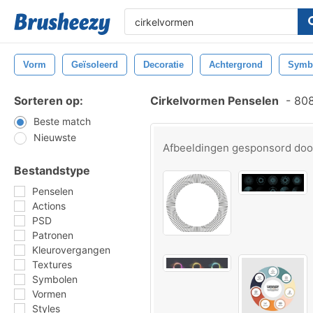
Vorm
Geïsoleerd
Decoratie
Achtergrond
Symb
Sorteren op:
Cirkelvormen Penselen
-
808
Beste match
Nieuwste
Afbeeldingen gesponsord do
Bestandstype
Penselen
Actions
PSD
Patronen
Kleurovergangen
Textures
Symbolen
Vormen
Styles