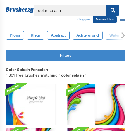
lose
Inloggen
Aanmelden
Plons
Kleur
Abstract
Achtergrond
Water
Filters
Color Splash Penselen
1.361 free brushes matching
color splash