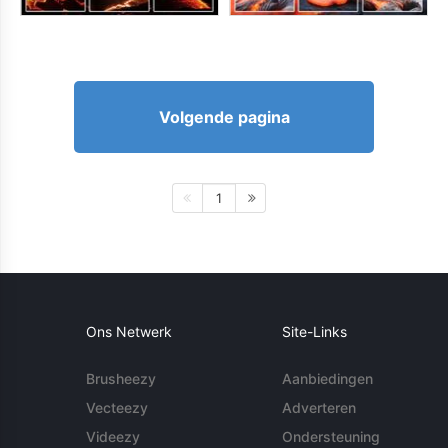
Volgende pagina
1
Ons Netwerk
Site-Links
Brusheezy
Aanbiedingen
Vecteezy
Adverteren
Videezy
Ondersteuning