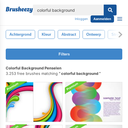
lose
Inloggen
Aanmelden
Achtergrond
Kleur
Abstract
Ontwerp
Structuur
Filters
Colorful Background Penselen
3.253 free brushes matching
colorful background