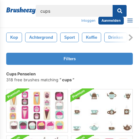
lose
Inloggen
Aanmelden
Kop
Achtergrond
Sport
Koffie
Drinken
G
Filters
Cups Penselen
318 free brushes matching
cups