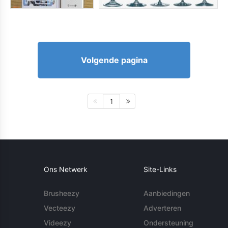
Volgende pagina
1
Ons Netwerk
Site-Links
Brusheezy
Aanbiedingen
Vecteezy
Adverteren
Videezy
Ondersteuning