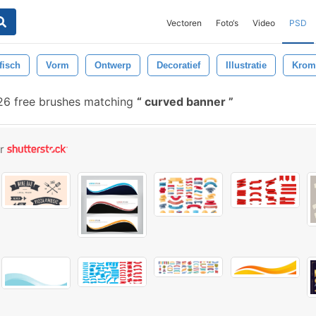
Vectoren
Foto‘s
Video
PSD
fisch
Vorm
Ontwerp
Decoratief
Illustratie
Kro
6 free brushes matching
curved banner
or