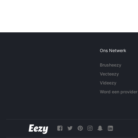
Ons Netwerk
Brusheezy
Vecteezy
Videezy
Word een provider