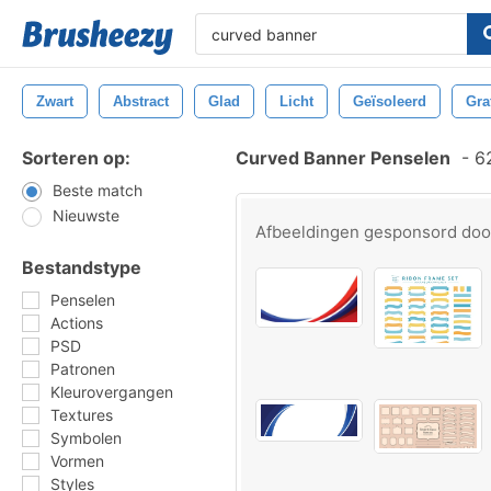
Zwart
Abstract
Glad
Licht
Geïsoleerd
Gra
Sorteren op:
Curved Banner Penselen
-
62
Beste match
Nieuwste
Afbeeldingen gesponsord do
Bestandstype
Penselen
Actions
PSD
Patronen
Kleurovergangen
Textures
Symbolen
Vormen
Styles