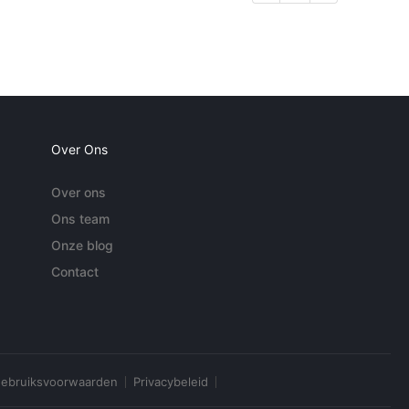
Over Ons
Over ons
Ons team
Onze blog
Contact
ebruiksvoorwaarden
Privacybeleid