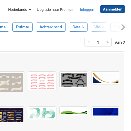
Aanmelden
Nederlands
Upgrade naar Premium
Inloggen
mme
Ruimte
Achtergrond
Detail-
Wolk
Sigaret
van 7
1