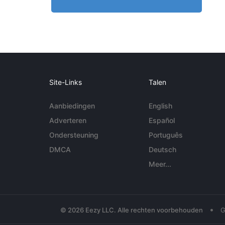
Site-Links
Talen
Aanbiedingen
English
Adverteren
Español
Ondersteuning
Português
DMCA
Deutsch
Meer...
•
© 2026 Eezy LLC. Alle rechten voorbehouden
G