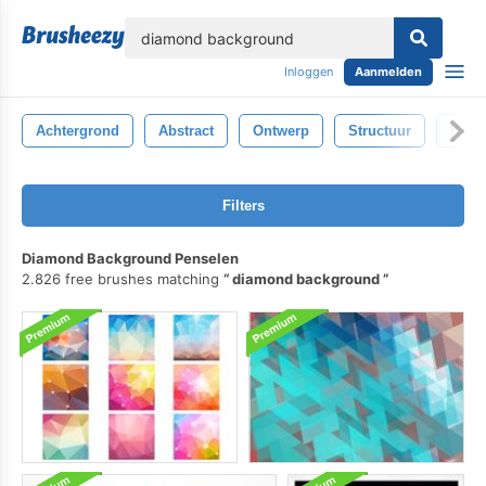
lose
Inloggen
Aanmelden
Achtergrond
Abstract
Ontwerp
Structuur
Kleur
Filters
Diamond Background Penselen
2.826 free brushes matching
diamond background