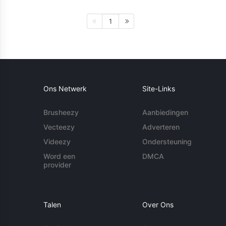
1
Ons Netwerk
Site-Links
Brusheezy
Aanbiedingen
Vecteezy
Adverteren
Videezy
Ondersteuning
Word een
DMCA
provider
Talen
Over Ons