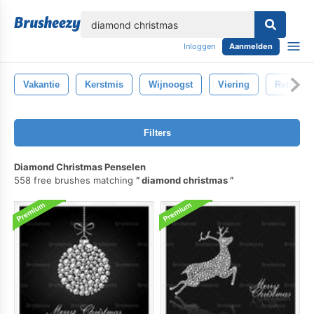
lose
Inloggen
Aanmelden
Vakantie
Kerstmis
Wijnoogst
Viering
Retro
Filters
Diamond Christmas Penselen
558 free brushes matching
diamond christmas