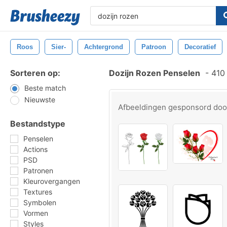
Roos
Sier-
Achtergrond
Patroon
Decoratief
Sorteren op:
Dozijn Rozen Penselen
-
410 
Beste match
Nieuwste
Afbeeldingen gesponsord do
Bestandstype
Penselen
Actions
PSD
Patronen
Kleurovergangen
Textures
Symbolen
Vormen
Styles