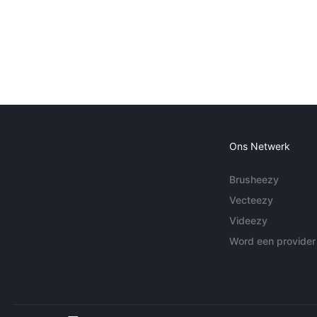
Ons Netwerk
Brusheezy
Vecteezy
Videezy
Word een provider