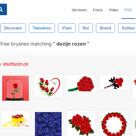
Vectoren
Foto‘s
Video
PSD
Decoratie
Tatoeëren
Vlam
Rol
Brand
Kolken
free brushes matching
dozijn rozen
or