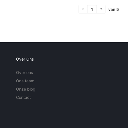
van 5
1
Over Ons
Over ons
Ons team
Onze blog
Contact