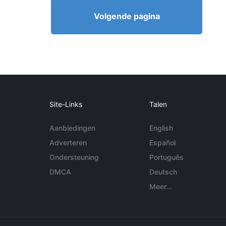
Volgende pagina
Site-Links
Talen
Aanbiedingen
English
Adverteren
Español
Ondersteuning
Português
DMCA
Deutsch
Meer...