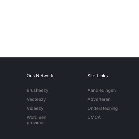
Ons Netwerk
Site-Links
Brusheezy
Aanbiedingen
Vecteezy
Adverteren
Videezy
Ondersteuning
Word een
DMCA
provider