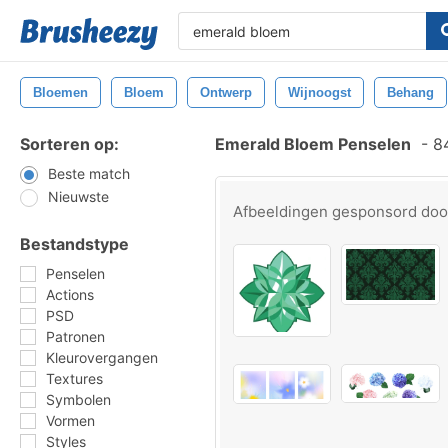
Bloemen
Bloem
Ontwerp
Wijnoogst
Behang
Sorteren op:
Emerald Bloem Penselen
-
84
Beste match
Nieuwste
Afbeeldingen gesponsord do
Bestandstype
Penselen
Actions
PSD
Patronen
Kleurovergangen
Textures
Symbolen
Vormen
Styles