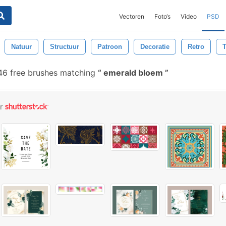
Vectoren
Foto‘s
Video
PSD
Natuur
Structuur
Patroon
Decoratie
Retro
T
6 free brushes matching
emerald bloem
or