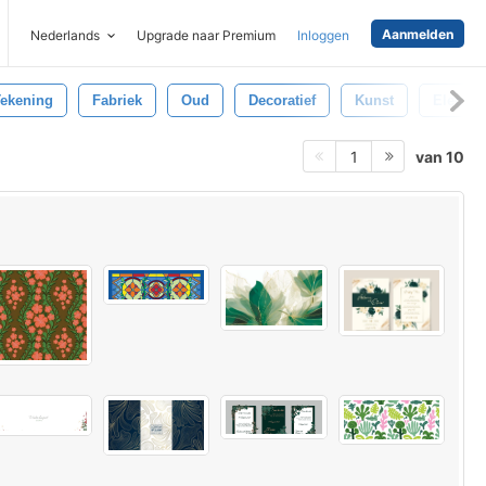
Aanmelden
Nederlands
Upgrade naar Premium
Inloggen
ekening
Fabriek
Oud
Decoratief
Kunst
Elegant
van 10
1