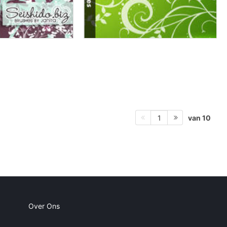
van 10
1
Over Ons