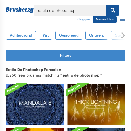
lose
Inloggen
Aanmelden
Achtergrond
Wit
Geïsoleerd
Ontwerp
Structuu
Filters
Estilo De Photoshop Penselen
9.250 free brushes matching
estilo de photoshop