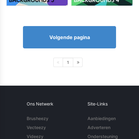
Volgende pagina
1
Ons Netwerk
Site-Links
Brusheezy
Aanbiedingen
Vecteezy
Adverteren
Videezy
Ondersteuning