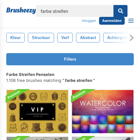
lose
Inloggen
Aanmelden
Kleur
Structuur
Verf
Abstract
Achtergrond
Filters
Farbe Streifen Penselen
1.108 free brushes matching
farbe streifen