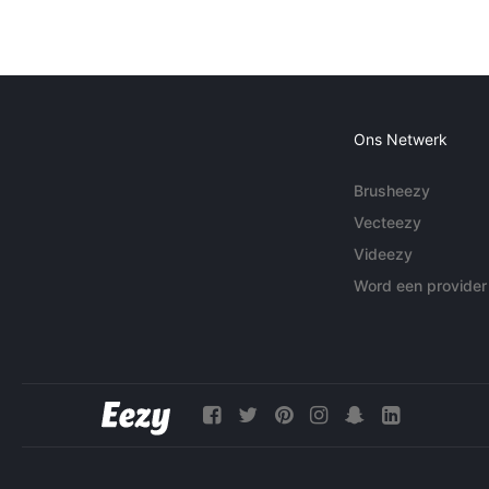
Ons Netwerk
Brusheezy
Vecteezy
Videezy
Word een provider