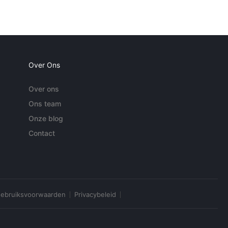
Over Ons
Over ons
Ons team
Onze blog
Contact
ebruiksvoorwaarden
Privacybeleid