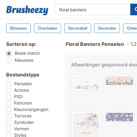
Bloemen
Overladen
Decoratief
Decoratie
Ontw
Sorteren op:
Floral Banners Penselen
-
1.2
Beste match
Nieuwste
Afbeeldingen gesponsord do
Bestandstype
Penselen
Actions
PSD
Patronen
Kleurovergangen
Textures
Symbolen
Vormen
Styles