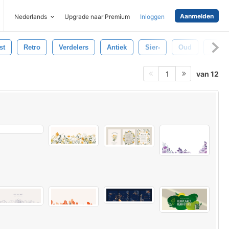
Aanmelden
Nederlands
Upgrade naar Premium
Inloggen
st
Retro
Verdelers
Antiek
Sier-
Oud
Grens
van 12
1