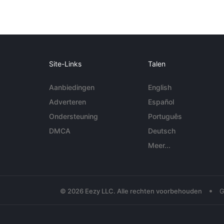
Site-Links
Talen
Aanbiedingen
English
Adverteren
Español
Ondersteuning
Português
DMCA
Deutsch
Meer...
•
© 2026 Eezy LLC. Alle rechten voorbehouden
G