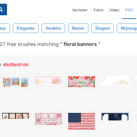
Vectoren
Foto‘s
Video
PSD
erp
Elegantie
Verdeler
Banier
Elegant
Wijnoog
27 free brushes matching
floral banners
or