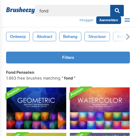
lose
Inloggen
Aanmelden
Ontwerp
Abstract
Behang
Structuur
Achtergro
Filters
Fond Penselen
1.663 free brushes matching
fond