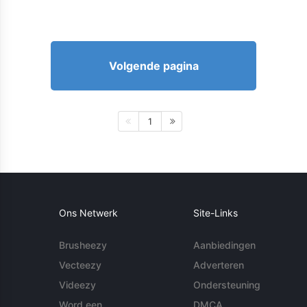
Volgende pagina
1
Ons Netwerk
Site-Links
Brusheezy
Aanbiedingen
Vecteezy
Adverteren
Videezy
Ondersteuning
Word een
DMCA